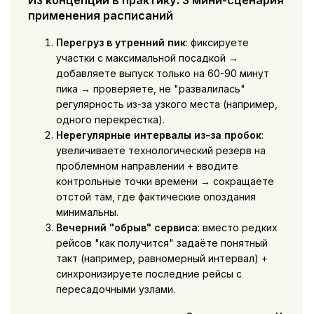
Из концепции в практику: 3 мини-сценария
применения расписаний
Перегруз в утренний пик
: фиксируете
участки с максимальной посадкой →
добавляете выпуск только на 60-90 минут
пика → проверяете, не "развалилась"
регулярность из-за узкого места (например,
одного перекрёстка).
Нерегулярные интервалы из-за пробок
:
увеличиваете технологический резерв на
проблемном направлении + вводите
контрольные точки времени → сокращаете
отстой там, где фактические опоздания
минимальны.
Вечерний "обрыв" сервиса
: вместо редких
рейсов "как получится" задаёте понятный
такт (например, равномерный интервал) +
синхронизируете последние рейсы с
пересадочными узлами.