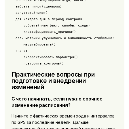
  выбрать_пилот(сценарии)

  запустить(пилот)

  для каждого_дня в период_контроля:

      собрать(план_факт, жалобы, сходы)

      классифицировать_причины()

  если метрики_улучшились и выполнимость_стабильна:

      масштабировать()

  иначе:

      скорректировать_параметры()

      повторить_контроль()
Практические вопросы при
подготовке и внедрении
изменений
С чего начинать, если нужно срочное
изменение расписания?
Начните с фактических времен хода и интервалов
по GPS за последние недели. Дальше
скорректируйте технологический резерв и выпуск