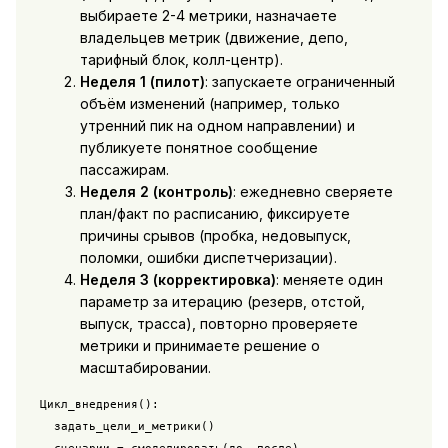
выбираете 2-4 метрики, назначаете
владельцев метрик (движение, депо,
тарифный блок, колл-центр).
Неделя 1 (пилот)
: запускаете ограниченный
объём изменений (например, только
утренний пик на одном направлении) и
публикуете понятное сообщение
пассажирам.
Неделя 2 (контроль)
: ежедневно сверяете
план/факт по расписанию, фиксируете
причины срывов (пробка, недовыпуск,
поломки, ошибки диспетчеризации).
Неделя 3 (корректировка)
: меняете один
параметр за итерацию (резерв, отстой,
выпуск, трасса), повторно проверяете
метрики и принимаете решение о
масштабировании.
Цикл_внедрения():

  задать_цели_и_метрики()

  сценарии = смоделировать(до, после)
