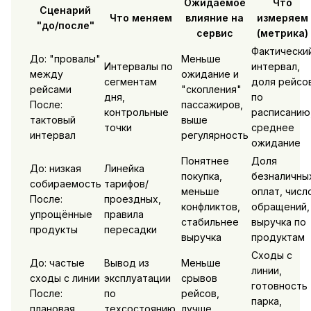
Ожидаемое
Что
Сценарий
Что меняем
влияние на
измеряем
"до/после"
сервис
(метрика)
Фактически
До: "провалы"
Меньше
Интервалы по
интервал,
между
ожидание и
сегментам
доля рейсо
рейсами
"скопления"
дня,
по
После:
пассажиров,
контрольные
расписанию
тактовый
выше
точки
среднее
интервал
регулярность
ожидание
Понятнее
Доля
До: низкая
Линейка
покупка,
безналичны
собираемость
тарифов/
меньше
оплат, числ
После:
проездных,
конфликтов,
обращений,
упрощённые
правила
стабильнее
выручка по
продукты
пересадки
выручка
продуктам
Сходы с
До: частые
Вывод из
Меньше
линии,
сходы с линии
эксплуатации
срывов
готовность
После:
по
рейсов,
парка,
плановая
техсостоянию,
лучше