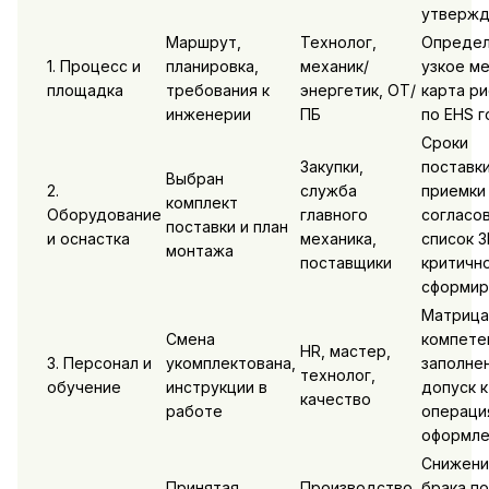
утвержд
Маршрут,
Технолог,
Опреде
1. Процесс и
планировка,
механик/
узкое ме
площадка
требования к
энергетик, ОТ/
карта ри
инженерии
ПБ
по EHS г
Сроки
Закупки,
поставки
Выбран
2.
служба
приемки
комплект
Оборудование
главного
согласов
поставки и план
и оснастка
механика,
список 
монтажа
поставщики
критичн
сформир
Матрица
Смена
компете
HR, мастер,
3. Персонал и
укомплектована,
заполнен
технолог,
обучение
инструкции в
допуск к
качество
работе
операци
оформле
Снижени
Принятая
Производство,
брака по