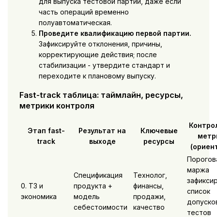
для выпуска тестовой партии, даже если
часть операций временно
полуавтоматическая.
Проведите квалификацию первой партии.
Зафиксируйте отклонения, причины,
корректирующие действия; после
стабилизации - утвердите стандарт и
переходите к плановому выпуску.
Fast-track таблица: таймлайн, ресурсы,
метрики контроля
Контро
Этап fast-
Результат на
Ключевые
метр
track
выходе
ресурсы
(ориен
Порогов
маржа
Спецификация
Технолог,
зафиксир
0. ТЗ и
продукта +
финансы,
список
экономика
модель
продажи,
допуско
себестоимости
качество
тестов