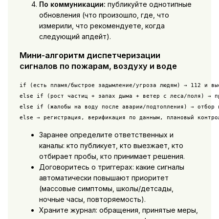
По коммуникации:
публикуйте однотипные
обновления (что произошло, где, что
измерили, что рекомендуете, когда
следующий апдейт).
Мини-алгоритм диспетчеризации
сигналов по пожарам, воздуху и воде
if (есть пламя/быстрое задымление/угроза людям) → 112 и вые
else if (рост частиц + запах дыма + ветер с леса/поля) → п
else if (жалобы на воду после аварии/подтопления) → отбор 
else → регистрация, верификация по данным, плановый контро
Заранее определите ответственных и
каналы: кто публикует, кто выезжает, кто
отбирает пробы, кто принимает решения.
Договоритесь о триггерах: какие сигналы
автоматически повышают приоритет
(массовые симптомы, школы/детсады,
ночные часы, повторяемость).
Храните журнал: обращения, принятые меры,