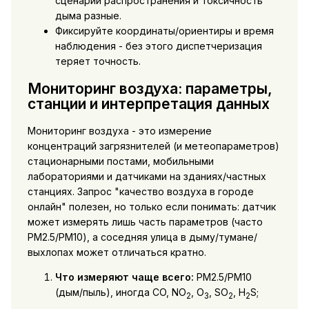
сценарии распространения и токсичность
дыма разные.
Фиксируйте координаты/ориентиры и время
наблюдения - без этого диспетчеризация
теряет точность.
Мониторинг воздуха: параметры,
станции и интерпретация данных
Мониторинг воздуха - это измерение
концентраций загрязнителей (и метеопараметров)
стационарными постами, мобильными
лабораториями и датчиками на зданиях/частных
станциях. Запрос "качество воздуха в городе
онлайн" полезен, но только если понимать: датчик
может измерять лишь часть параметров (часто
PM2.5/PM10), а соседняя улица в дыму/тумане/
выхлопах может отличаться кратно.
Что измеряют чаще всего:
PM2.5/PM10
(дым/пыль), иногда CO, NO
, O
, SO
, H
S;
2
3
2
2