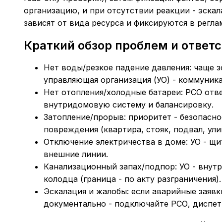
организацию, и при отсутствии реакции - эска
зависят от вида ресурса и фиксируются в регла
Краткий обзор проблем и ответ
Нет воды/резкое падение давления: чаще 
управляющая организация (УО) - коммуника
Нет отопления/холодные батареи: РСО отве
внутридомовую систему и балансировку.
Затопление/прорыв: приоритет - безопасно
повреждения (квартира, стояк, подвал, ули
Отключение электричества в доме: УО - щи
внешние линии.
Канализационный запах/подпор: УО - внут
колодца (граница - по акту разграничения).
Эскалация и жалобы: если аварийные заяв
документально - подключайте РСО, диспе