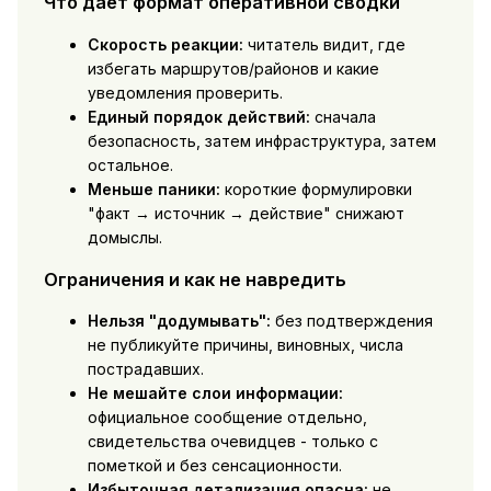
Что дает формат оперативной сводки
Скорость реакции:
читатель видит, где
избегать маршрутов/районов и какие
уведомления проверить.
Единый порядок действий:
сначала
безопасность, затем инфраструктура, затем
остальное.
Меньше паники:
короткие формулировки
"факт → источник → действие" снижают
домыслы.
Ограничения и как не навредить
Нельзя "додумывать":
без подтверждения
не публикуйте причины, виновных, числа
пострадавших.
Не мешайте слои информации:
официальное сообщение отдельно,
свидетельства очевидцев - только с
пометкой и без сенсационности.
Избыточная детализация опасна:
не