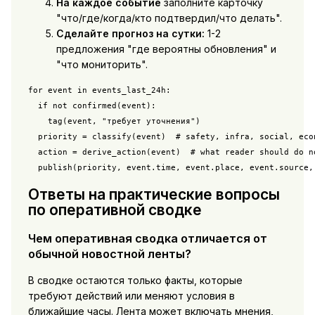
На каждое событие
заполните карточку
"что/где/когда/кто подтвердил/что делать".
Сделайте прогноз на сутки:
1-2
предложения "где вероятны обновления" и
"что мониторить".
for event in events_last_24h:

  if not confirmed(event):

    tag(event, "требует уточнения")

  priority = classify(event)  # safety, infra, social, econ
  action = derive_action(event)  # what reader should do no
  publish(priority, event.time, event.place, event.source,
Ответы на практические вопросы
по оперативной сводке
Чем оперативная сводка отличается от
обычной новостной ленты?
В сводке остаются только факты, которые
требуют действий или меняют условия в
ближайшие часы. Лента может включать мнения,