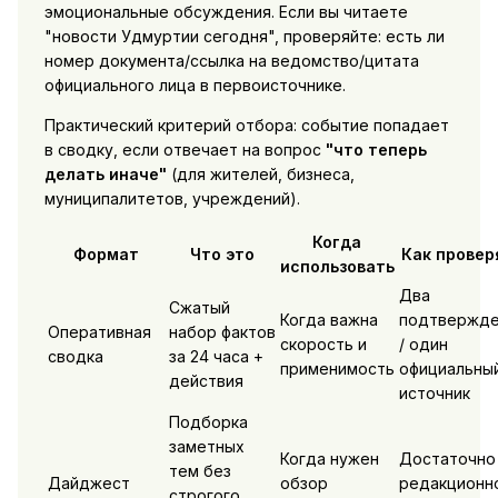
эмоциональные обсуждения. Если вы читаете
"новости Удмуртии сегодня", проверяйте: есть ли
номер документа/ссылка на ведомство/цитата
официального лица в первоисточнике.
Практический критерий отбора: событие попадает
в сводку, если отвечает на вопрос
"что теперь
делать иначе"
(для жителей, бизнеса,
муниципалитетов, учреждений).
Когда
Формат
Что это
Как провер
использовать
Два
Сжатый
Когда важна
подтвержде
Оперативная
набор фактов
скорость и
/ один
сводка
за 24 часа +
применимость
официальны
действия
источник
Подборка
заметных
Когда нужен
Достаточно
тем без
Дайджест
обзор
редакционн
строгого