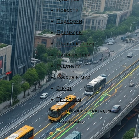
Новости
Подборки
Премьеры
Происшествия
Путешествия
Рецензии
Россия и мир
Спорт
Трейлеры
Фестивали и награды
Экономика