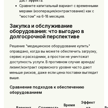
даст эффекта.
Сравните капитальный вариант с временными
мерами (кооперация/контрактование) как с
"мостом" на 6-18 месяцев.
Закупка и обслуживание
оборудования: что выгодно в
долгосрочной перспективе
Решение "медицинское оборудование купить"
оправдано, когда вы можете обеспечить загрузку,
сервис и расходники, а простои не уничтожат
доступность услуги. В противном случае аренда/
лизинг/контракт сервисного уровня часто дают
меньше рисков, даже если цена поставки выглядит
выше.
Сравнение подходов к обеспечению
оборудованием
Эффект
Время
Вариант
Стоимость
на
Р