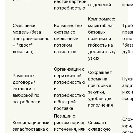
нестандартной
отделений
и за
потребностью
Компромисс:
Смешанная
Большинство
масштаб на
Треб
модель (база
систем со
базовых
прав
централизованно
смешанным
позициях и
отно
+ "хвост"
потоком
гибкость на
"баз
локально)
пациентов
дефицитных/
дубл
узких
Организации с
Сокращает
Рамочные
неритмичной
время на
Нужн
договоры/
потребностью
повторные
зада
каталоги с
и
закупки,
и ко
выборкой по
потребностью
удобен для
ассо
потребности
в быстрой
пополнения
поставке
Позиции с
Сло
Консигнационный
риском порчи/
Снижает
юрид
запас/поставка с
истечения, или
складскую
орга