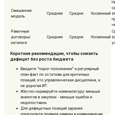
Н
с
Смешанная
Средняя
Средне
Косвенный
(
модель
п
ч
Рамочные
С
договоры/
Средняя
Средне
Косвенный
(
каталоги
у
Короткие рекомендации, чтобы снизить
дефицит без роста бюджета
Введите "порог пополнения" и регулярный
план‑факт по остаткам для критичных
позиций; это управленческая дисциплина, а
не дорогая ИТ.
Жёстко нормируйте номенклатуру: меньше
аналогов в закупках - меньше ошибок и
недопоставок.
Для дефицитных позиций заранее
определите правила замены и коммуникации