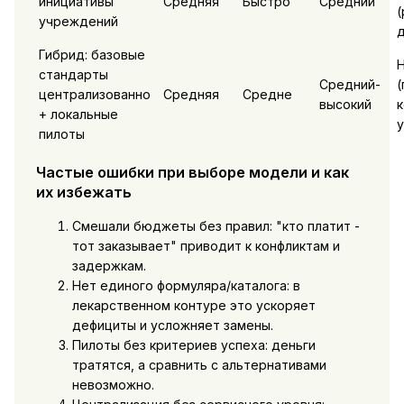
инициативы
Средняя
Быстро
Средний
(
учреждений
д
Гибрид: базовые
Н
стандарты
Средний-
(
централизованно
Средняя
Средне
высокий
к
+ локальные
у
пилоты
Частые ошибки при выборе модели и как
их избежать
Смешали бюджеты без правил: "кто платит -
тот заказывает" приводит к конфликтам и
задержкам.
Нет единого формуляра/каталога: в
лекарственном контуре это ускоряет
дефициты и усложняет замены.
Пилоты без критериев успеха: деньги
тратятся, а сравнить с альтернативами
невозможно.