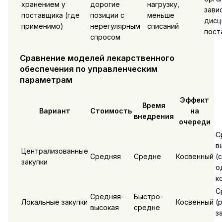
хранением у
дорогие
нагрузку,
зави
поставщика (где
позиции с
меньше
дисц
применимо)
нерегулярным
списаний
пост
спросом
Сравнение моделей лекарственного
обеспечения по управленческим
параметрам
Эффект
Время
Вариант
Стоимость
на
внедрения
очереди
С
в
Централизованные
Средняя
Средне
Косвенный
(
закупки
о
к
С
Средняя-
Быстро-
Локальные закупки
Косвенный
(
высокая
средне
з