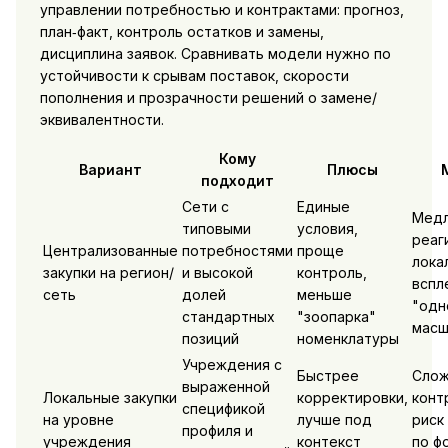
управлении потребностью и контрактами: прогноз,
план‑факт, контроль остатков и замены,
дисциплина заявок. Сравнивать модели нужно по
устойчивости к срывам поставок, скорости
пополнения и прозрачности решений о замене/
эквивалентности.
Кому
Вариант
Плюсы
подходит
Сети с
Единые
Медл
типовыми
условия,
реаг
Централизованные
потребностями
проще
лока
закупки на регион/
и высокой
контроль,
вспл
сеть
долей
меньше
"одн
стандартных
"зоопарка"
масш
позиций
номенклатуры
Учреждения с
Быстрее
Сло
выраженной
Локальные закупки
корректировки,
конт
спецификой
на уровне
лучше под
риск
профиля и
учреждения
контекст
по ф