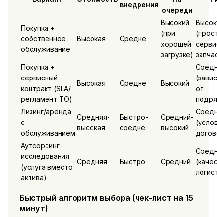
внедрения
очереди
Высокий
Высок
Покупка +
(при
(прос
собственное
Высокая
Средне
хорошей
серви
обслуживание
загрузке)
запча
Покупка +
Средн
сервисный
(зави
Высокая
Средне
Высокий
контракт (SLA/
от
регламент ТО)
подря
Лизинг/аренда
Средн
Средняя-
Быстро-
Средний-
с
(усло
высокая
средне
высокий
обслуживанием
догов
Аутсорсинг
Средн
исследования
Средняя
Быстро
Средний
(каче
(услуга вместо
логис
актива)
Быстрый алгоритм выбора (чек-лист на 15
минут)