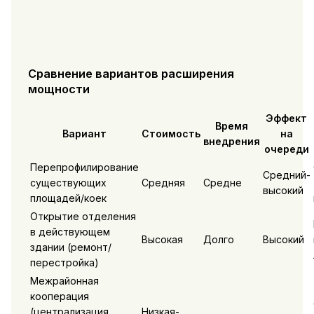
Сравнение вариантов расширения
мощности
Эффект
Время
Вариант
Стоимость
на
внедрения
очереди
Перепрофилирование
Средний-
существующих
Средняя
Средне
высокий
площадей/коек
Открытие отделения
в действующем
Высокая
Долго
Высокий
здании (ремонт/
перестройка)
Межрайонная
кооперация
(централизация
Низкая-