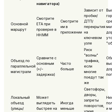
навигатора)
Зависит от
Вы
пробки/
го
Смотрите
Смотрите
ДТП/
ср
Основной
ETA при
км в
перекрытия
ма
маршрут
проверке в
приложении
на
дор
HH:MM
ключевом
ут
узле
"о
Риск
"волны"
Сравните с
Об
Объезд по
трафика,
основным
Часто
выс
параллельной
если
(+/−
больше
до
магистрали
многие
задержка)
по
поедут так
же
Светофоры,
дворы,
Локальный
Может
Ни
запреты
объезд
выглядеть
Иногда
по
поворотов,
(улицы/
быстрее на
меньше
и 
узкие