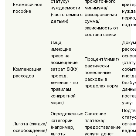
статусу/
прожиточного
Ежемесячное
крите
нуждаемости
минимума/
пособие
нужда
(часто семьи с
фиксированная
перио
детьми)
сумма/
подтв
зависимость от
состава семьи
Лица,
Докум
имеющие
расхо
право на
основ
Процент/лимит/
возмещение
(стату
фактически
Компенсация
затрат (ЖКУ,
событ
понесённые
расходов
проезд,
иногд
расходы в
лечение - по
безбу
пределах норм
правилам
данны
конкретной
поста
меры)
услуг
Подтв
Определённые
Снижение
статус
категории
платежа/
Льгота (скидка/
орган
(например,
предоставление
освобождение/
ведом
льготы
услуги; денег