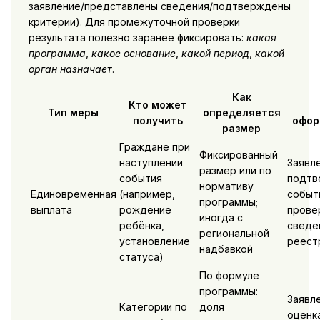
заявление/представлены сведения/подтверждены
критерии). Для промежуточной проверки
результата полезно заранее фиксировать:
какая
программа
,
какое основание
,
какой период
,
какой
орган назначает
.
Как
Кто может
Тип меры
определяется
получить
офор
размер
Граждане при
Фиксированный
наступлении
Заявл
размер или по
события
подтв
нормативу
Единовременная
(например,
событ
программы;
выплата
рождение
прове
иногда с
ребёнка,
сведе
региональной
установление
реест
надбавкой
статуса)
По формуле
программы:
Заявл
Категории по
доля
оценк