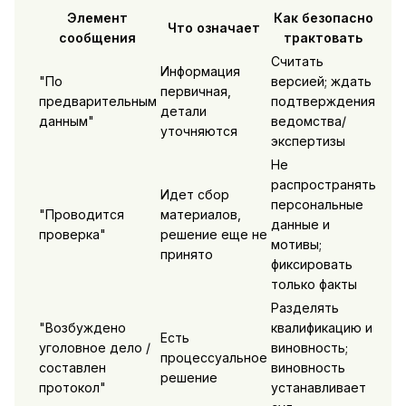
Элемент
Как безопасно
Что означает
сообщения
трактовать
Считать
Информация
"По
версией; ждать
первичная,
предварительным
подтверждения
детали
данным"
ведомства/
уточняются
экспертизы
Не
распространять
Идет сбор
персональные
"Проводится
материалов,
данные и
проверка"
решение еще не
мотивы;
принято
фиксировать
только факты
Разделять
"Возбуждено
квалификацию и
Есть
уголовное дело /
виновность;
процессуальное
составлен
виновность
решение
протокол"
устанавливает