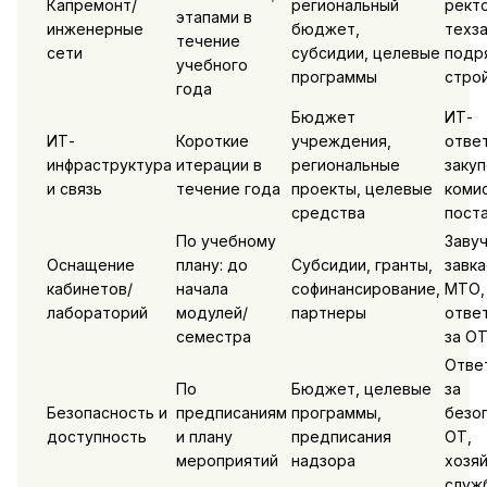
Капремонт/
региональный
ректо
этапами в
инженерные
бюджет,
техза
течение
сети
субсидии, целевые
подр
учебного
программы
стро
года
Бюджет
ИТ-
ИТ-
Короткие
учреждения,
отве
инфраструктура
итерации в
региональные
заку
и связь
течение года
проекты, целевые
комис
средства
пост
По учебному
Завуч
Оснащение
плану: до
Субсидии, гранты,
завк
кабинетов/
начала
софинансирование,
МТО,
лабораторий
модулей/
партнеры
отве
семестра
за О
Отве
По
Бюджет, целевые
за
Безопасность и
предписаниям
программы,
безо
доступность
и плану
предписания
ОТ,
мероприятий
надзора
хозя
служ