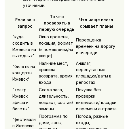
уточнений.
То что
Если ваш
Что чаще всего
проверять в
запрос
срывает планы
первую очередь
"куда
Окно времени,
Переоценка
сходить в
локация, формат
времени на дорогу
Ижевске на
(в помещении/на
и очереди
выходных"
улице)
Наличие мест,
Аншлаг,
"билеты на
правила
перепутанные
концерты
возврата, время
площадки/даты в
Ижевск"
входа
репостах
"театр
Схема зала,
Покупка без
Ижевск
длительность,
проверки
афиша и
возраст, состав/
видимости/посадки
билеты"
замены
и времени антракта
Программа по
Погода, разные
"фестивали
дням, зоны,
входы,
в Ижевске
нужна ли
ограничения на